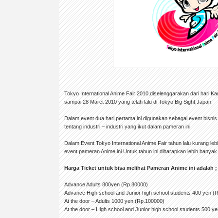
Tokyo International Anime Fair 2010,diselenggarakan dari hari K
sampai 28 Maret 2010 yang telah lalu di Tokyo Big Sight,Japan.
Dalam event dua hari pertama ini digunakan sebagai event bisn
tentang industri – industri yang ikut dalam pameran ini.
Dalam Event Tokyo International Anime Fair tahun lalu kurang le
event pameran Anime ini.Untuk tahun ini diharapkan lebih banyak 
Harga Ticket untuk bisa melihat Pameran Anime ini adalah ;
Advance Adults 800yen (Rp.80000)
Advance High school and Junior high school students 400 yen (
At the door – Adults 1000 yen (Rp.100000)
At the door – High school and Junior high school students 500 y