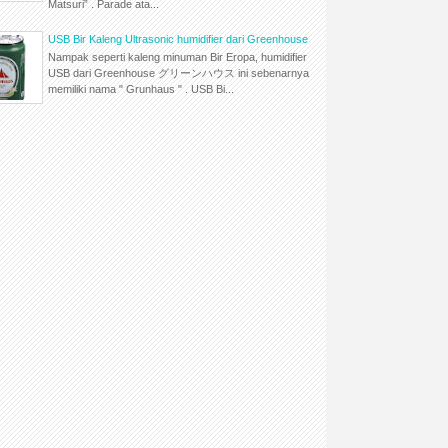
Matsuri” . Parade ata...
USB Bir Kaleng Ultrasonic humidifier dari Greenhouse
Nampak seperti kaleng minuman Bir Eropa, humidifier
USB dari Greenhouse グリーンハウス ini sebenarnya
memiliki nama " Grunhaus " . USB Bi...