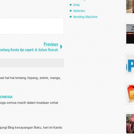
Uniq
Vehicles
Vending Machine
Previous
erbong Kereta Api seperti di dalam Rumah
ati hal-hal tentang Jepang, anime, manga,
DONESIA
moga semua masih dalam keadaan sehat
ungi Blog kesayangan Boku, hari ini Kamis