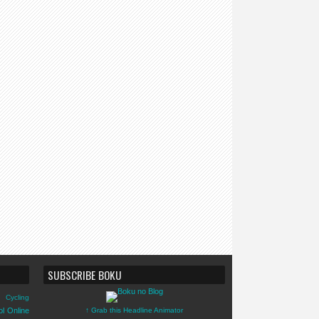
SUBSCRIBE BOKU
Cycling
ol Online
↑ Grab this Headline Animator