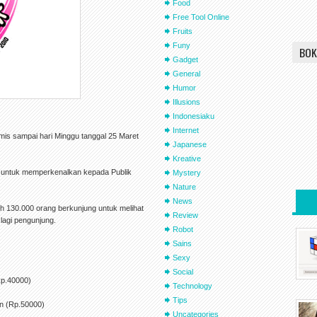
Food
Free Tool Online
Fruits
Funy
BOK
Gadget
General
Humor
Illusions
Indonesiaku
Internet
amis sampai hari Minggu tanggal 25 Maret
Japanese
Kreative
is untuk memperkenalkan kepada Publik
Mystery
Nature
News
bih 130.000 orang berkunjung untuk melihat
Review
lagi pengunjung.
Robot
Sains
Sexy
Social
Rp.40000)
Technology
Tips
en (Rp.50000)
Uncategories