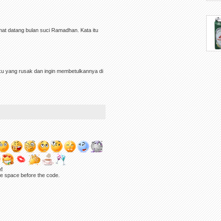
at datang bulan suci Ramadhan. Kata itu
oku yang rusak dan ingin membetulkannya di
e!
ne space before the code.