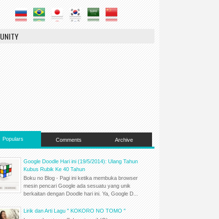
UNITY
Populars
Comments
Archive
Google Doodle Hari ini (19/5/2014): Ulang Tahun
Kubus Rubik Ke 40 Tahun
Boku no Blog - Pagi ini ketika membuka browser
mesin pencari Google ada sesuatu yang unik
berkaitan dengan Doodle hari ini. Ya, Google D...
Lirik dan Arti Lagu " KOKORO NO TOMO "