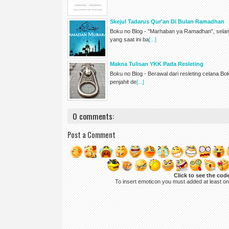
Skejul Tadarus Qur'an Di Bulan Ramadhan
Boku no Blog - "Marhaban ya Ramadhan", selam
yang saat ini ba
[...]
Makna Tulisan YKK Pada Resleting
Boku no Blog - Berawal dari resleting celana B
penjahit de
[...]
0 comments:
Post a Comment
Click to see the cod
To insert emoticon you must added at least o