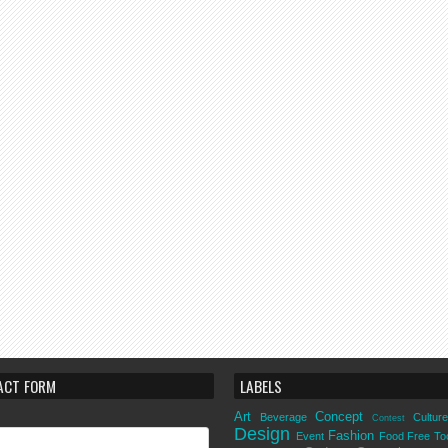
ACT FORM
LABELS
Art
Concept
Beverage
Culture
Contest
Design
Fashion
Event
Food
Free To