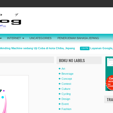
INTERNET
UNCATEGORIES
PENERJEMAH BAHASA JEPANG
ending Machine sedang Uji Coba di kota Chiba, Jepang
Layanan Google, Gm
1:54 PM
BOKU NO LABELS
Art
Beverage
Concept
Contest
Culture
Cycling
TRA
Design
Event
Fashion