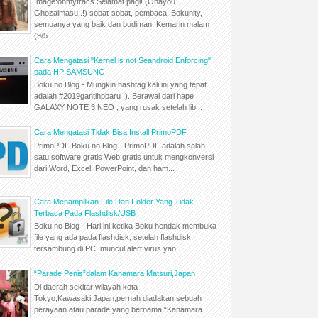
Image:ohmytracs Selamat pagi! (Ohayou
Ghozaimasu..!) sobat-sobat, pembaca, Bokunity,
semuanya yang baik dan budiman. Kemarin malam
(9/5...
Cara Mengatasi "Kernel is not Seandroid Enforcing"
pada HP SAMSUNG
Boku no Blog - Mungkin hashtag kali ini yang tepat
adalah #2019gantihpbaru :). Berawal dari hape
GALAXY NOTE 3 NEO , yang rusak setelah lib...
Cara Mengatasi Tidak Bisa Install PrimoPDF
PrimoPDF Boku no Blog - PrimoPDF adalah salah
satu software gratis Web gratis untuk mengkonversi
dari Word, Excel, PowerPoint, dan ham...
Cara Menampilkan File Dan Folder Yang Tidak
Terbaca Pada Flashdisk/USB
Boku no Blog - Hari ini ketika Boku hendak membuka
file yang ada pada flashdisk, setelah flashdisk
tersambung di PC, muncul alert virus yan...
“Parade Penis”dalam Kanamara Matsuri,Japan
Di daerah sekitar wilayah kota
Tokyo,Kawasaki,Japan,pernah diadakan sebuah
perayaan atau parade yang bernama “Kanamara