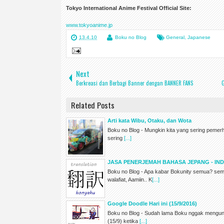
Tokyo International Anime Festival Official Site:
www.tokyoanime.jp
13.4.10
Boku no Blog
General
,
Japanese
Next
Berkreasi dan Berbagi Banner dengan BANNER FANS
G
Related Posts
Arti kata Wibu, Otaku, dan Wota
Boku no Blog - Mungkin kita yang sering pemerh
sering
[...]
JASA PENERJEMAH BAHASA JEPANG - IN
Boku no Blog - Apa kabar Bokunity semua? se
walafiat, Aamiin.. K
[...]
Google Doodle Hari ini (15/9/2016)
Boku no Blog - Sudah lama Boku nggak mengunj
(15/9) ketika
[...]