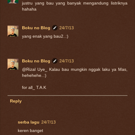
justru yang bau yang banyak mengandung listriknya
hahaha
Boku no Blog
24/7/13
yang enak yang bau2..:)
Boku no Blog
24/7/13
@Rizal Uye_ Kalau bau mungkin nggak laku ya Mas,
hehehehe..:)
for all_ T.A.K
Reply
serba lagu
24/7/13
keren banget