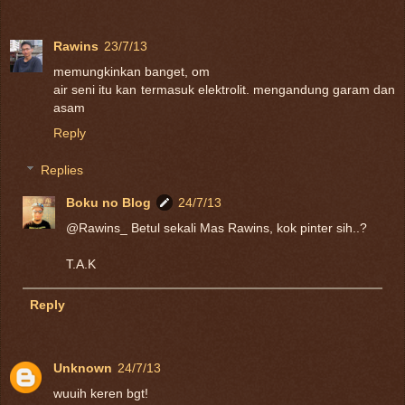
Rawins
23/7/13
memungkinkan banget, om
air seni itu kan termasuk elektrolit. mengandung garam dan
asam
Reply
Replies
Boku no Blog
24/7/13
@Rawins_ Betul sekali Mas Rawins, kok pinter sih..?
T.A.K
Reply
Unknown
24/7/13
wuuih keren bgt!