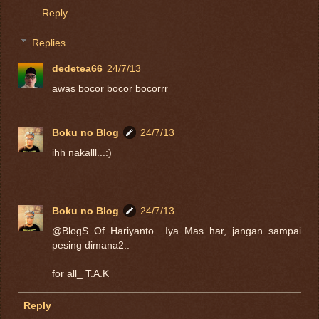
Reply
Replies
dedetea66
24/7/13
awas bocor bocor bocorrr
Boku no Blog
24/7/13
ihh nakalll...:)
Boku no Blog
24/7/13
@BlogS Of Hariyanto_ Iya Mas har, jangan sampai
pesing dimana2..
for all_ T.A.K
Reply