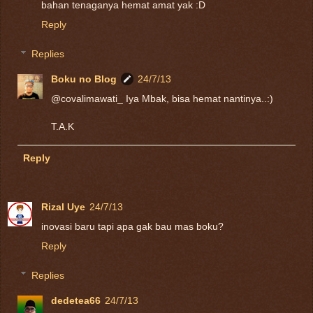
bahan tenaganya hemat amat yak :D
Reply
Replies
Boku no Blog
24/7/13
@covalimawati_ Iya Mbak, bisa hemat nantinya..:)
T.A.K
Reply
Rizal Uye
24/7/13
inovasi baru tapi apa gak bau mas boku?
Reply
Replies
dedetea66
24/7/13