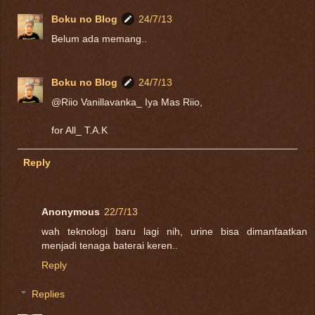
Boku no Blog
24/7/13
Belum ada memang..
Boku no Blog
24/7/13
@Riio Vanillavanka_ Iya Mas Riio,
for All_ T.A.K
Reply
Anonymous
22/7/13
wah teknologi baru lagi nih, urine bisa dimanfaatkan
menjadi tenaga baterai keren..
Reply
Replies