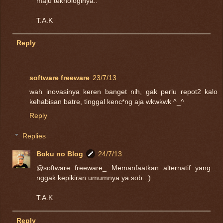
maju teknologinya..
T.A.K
Reply
software freeware
23/7/13
wah inovasinya keren banget nih, gak perlu repot2 kalo
kehabisan batre, tinggal kenc*ng aja wkwkwk ^_^
Reply
Replies
Boku no Blog
24/7/13
@software freeware_ Memanfaatkan alternatif yang
nggak kepikiran umumnya ya sob..:)
T.A.K
Reply