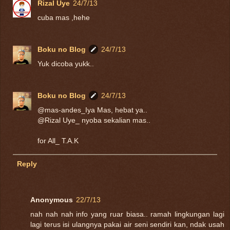
Rizal Uye
24/7/13
cuba mas ,hehe
Boku no Blog
24/7/13
Yuk dicoba yukk..
Boku no Blog
24/7/13
@mas-andes_Iya Mas, hebat ya..
@Rizal Uye_ nyoba sekalian mas..
for All_ T.A.K
Reply
Anonymous
22/7/13
nah nah nah info yang ruar biasa.. ramah lingkungan lagi
lagi terus isi ulangnya pakai air seni sendiri kan, ndak usah