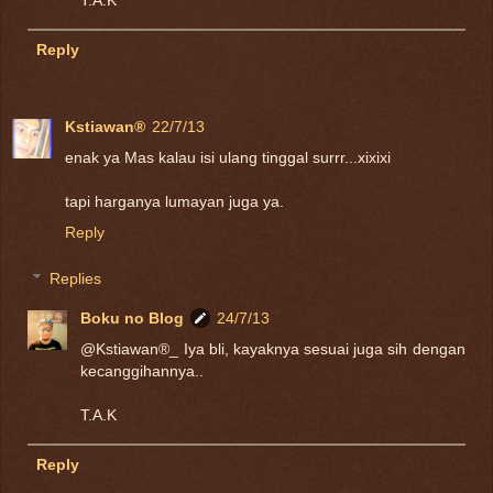
T.A.K
Reply
Kstiawan®
22/7/13
enak ya Mas kalau isi ulang tinggal surrr...xixixi
tapi harganya lumayan juga ya.
Reply
Replies
Boku no Blog
24/7/13
@Kstiawan®_ Iya bli, kayaknya sesuai juga sih dengan
kecanggihannya..
T.A.K
Reply