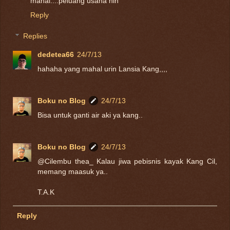
mahal....peluang usaha nih
Reply
Replies
dedetea66
24/7/13
hahaha yang mahal urin Lansia Kang,,,,
Boku no Blog
24/7/13
Bisa untuk ganti air aki ya kang..
Boku no Blog
24/7/13
@Cilembu thea_ Kalau jiwa pebisnis kayak Kang Cil,
memang maasuk ya..
T.A.K
Reply