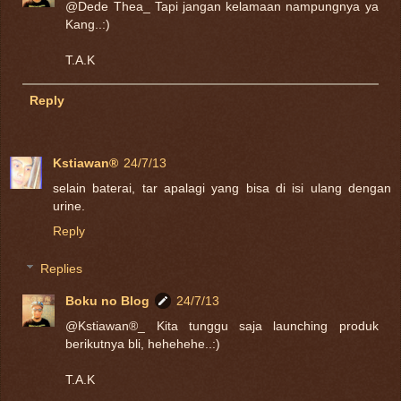
@Dede Thea_ Tapi jangan kelamaan nampungnya ya
Kang..:)
T.A.K
Reply
Kstiawan®
24/7/13
selain baterai, tar apalagi yang bisa di isi ulang dengan
urine.
Reply
Replies
Boku no Blog
24/7/13
@Kstiawan®_ Kita tunggu saja launching produk
berikutnya bli, hehehehe..:)
T.A.K