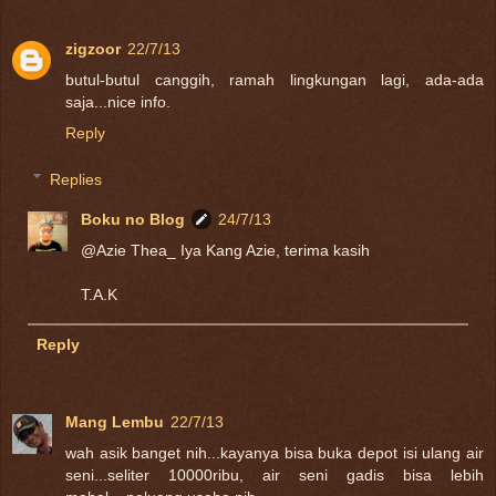
zigzoor
22/7/13
butul-butul canggih, ramah lingkungan lagi, ada-ada
saja...nice info.
Reply
Replies
Boku no Blog
24/7/13
@Azie Thea_ Iya Kang Azie, terima kasih
T.A.K
Reply
Mang Lembu
22/7/13
wah asik banget nih...kayanya bisa buka depot isi ulang air
seni...seliter 10000ribu, air seni gadis bisa lebih