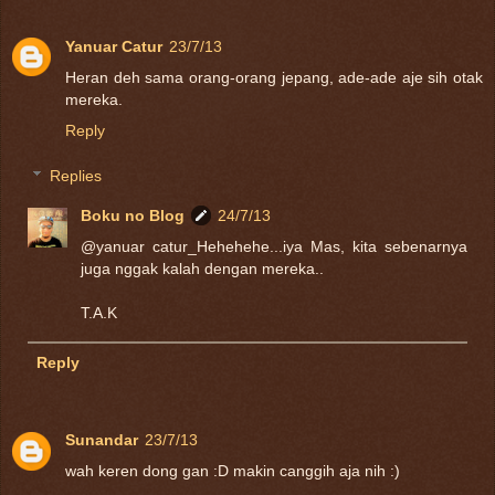
Yanuar Catur
23/7/13
Heran deh sama orang-orang jepang, ade-ade aje sih otak
mereka.
Reply
Replies
Boku no Blog
24/7/13
@yanuar catur_Hehehehe...iya Mas, kita sebenarnya
juga nggak kalah dengan mereka..
T.A.K
Reply
Sunandar
23/7/13
wah keren dong gan :D makin canggih aja nih :)