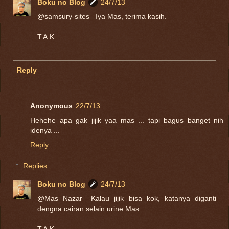
Boku no Blog
24/7/13
@samsury-sites_ Iya Mas, terima kasih.
T.A.K
Reply
Anonymous
22/7/13
Hehehe apa gak jijik yaa mas ... tapi bagus banget nih
idenya ...
Reply
Replies
Boku no Blog
24/7/13
@Mas Nazar_ Kalau jijik bisa kok, katanya diganti
dengna cairan selain urine Mas..