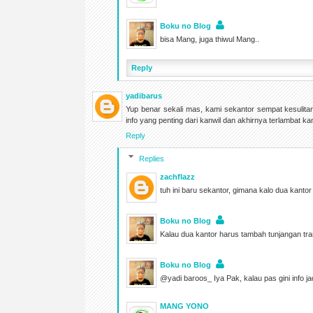
Boku no Blog
bisa Mang, juga thiwul Mang..
Reply
yadibarus
Yup benar sekali mas, kami sekantor sempat kesulita
info yang penting dari kanwil dan akhirnya terlambat k
Reply
Replies
zachflazz
tuh ini baru sekantor, gimana kalo dua kantor
Boku no Blog
Kalau dua kantor harus tambah tunjangan tra
Boku no Blog
@yadi baroos_ Iya Pak, kalau pas gini info jad
MANG YONO