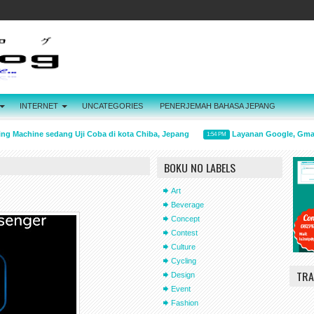
INTERNET
UNCATEGORIES
PENERJEMAH BAHASA JEPANG
Machine sedang Uji Coba di kota Chiba, Jepang
Layanan Google, Gmail Ha
1:54 PM
BOKU NO LABELS
Art
Beverage
Concept
Contest
Culture
Cycling
TRA
Design
Event
Fashion