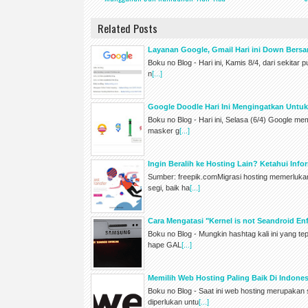
Related Posts
Layanan Google, Gmail Hari ini Down Bers
Boku no Blog - Hari ini, Kamis 8/4, dari sekitar 
n
[...]
Google Doodle Hari Ini Mengingatkan Untu
Boku no Blog - Hari ini, Selasa (6/4) Google m
masker g
[...]
Ingin Beralih ke Hosting Lain? Ketahui Inf
Sumber: freepik.comMigrasi hosting memerluk
segi, baik ha
[...]
Cara Mengatasi "Kernel is not Seandroid 
Boku no Blog - Mungkin hashtag kali ini yang te
hape GAL
[...]
Memilih Web Hosting Paling Baik Di Indones
Boku no Blog - Saat ini web hosting merupakan s
diperlukan untu
[...]