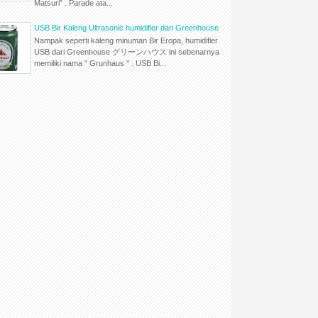
Matsuri” . Parade ata...
USB Bir Kaleng Ultrasonic humidifier dari Greenhouse
Nampak seperti kaleng minuman Bir Eropa, humidifier
USB dari Greenhouse グリーンハウス ini sebenarnya
memiliki nama " Grunhaus " . USB Bi...