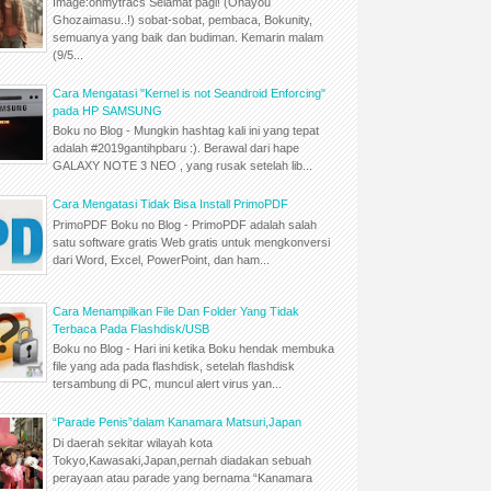
Image:ohmytracs Selamat pagi! (Ohayou
Ghozaimasu..!) sobat-sobat, pembaca, Bokunity,
semuanya yang baik dan budiman. Kemarin malam
(9/5...
Cara Mengatasi "Kernel is not Seandroid Enforcing"
pada HP SAMSUNG
Boku no Blog - Mungkin hashtag kali ini yang tepat
adalah #2019gantihpbaru :). Berawal dari hape
GALAXY NOTE 3 NEO , yang rusak setelah lib...
Cara Mengatasi Tidak Bisa Install PrimoPDF
PrimoPDF Boku no Blog - PrimoPDF adalah salah
satu software gratis Web gratis untuk mengkonversi
dari Word, Excel, PowerPoint, dan ham...
Cara Menampilkan File Dan Folder Yang Tidak
Terbaca Pada Flashdisk/USB
Boku no Blog - Hari ini ketika Boku hendak membuka
file yang ada pada flashdisk, setelah flashdisk
tersambung di PC, muncul alert virus yan...
“Parade Penis”dalam Kanamara Matsuri,Japan
Di daerah sekitar wilayah kota
Tokyo,Kawasaki,Japan,pernah diadakan sebuah
perayaan atau parade yang bernama “Kanamara