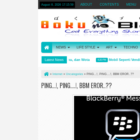
ABOUT
CONTENTS
MENU
August 8, 2026
17:16:00
NEWS
LIFE STYLE
ART
TECHNO
Arti kata Wibu, Otaku, dan Wota
Latest News
Mobil Seperti Vending 
4:31 PM
4:20 PM
»
Internet
»
Uncategories
»
PING...!, PING....!, BBM EROR..??
PING...!, PING....!, BBM EROR..??