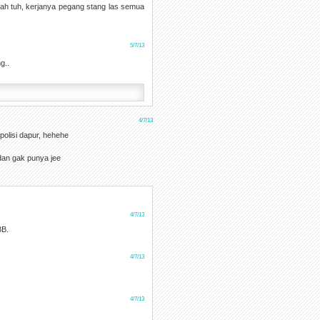
ah tuh, kerjanya pegang stang las semua
5/7/13
g..
4/7/13
olisi dapur, hehehe
dan gak punya jee
4/7/13
BB.
4/7/13
4/7/13