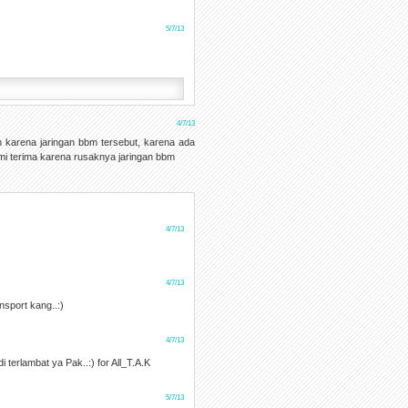
5/7/13
4/7/13
n karena jaringan bbm tersebut, karena ada
ami terima karena rusaknya jaringan bbm
4/7/13
4/7/13
nsport kang..:)
4/7/13
i terlambat ya Pak..:) for All_T.A.K
5/7/13