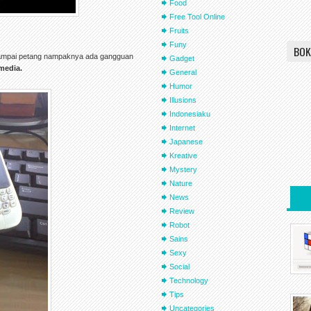
Food
Free Tool Online
Fruits
Funy
BOK
g sampai petang nampaknya ada gangguan
Gadget
media.
General
Humor
Illusions
Indonesiaku
Internet
Japanese
Kreative
Mystery
Nature
News
Review
Robot
Sains
Sexy
Social
Technology
Tips
Uncategories