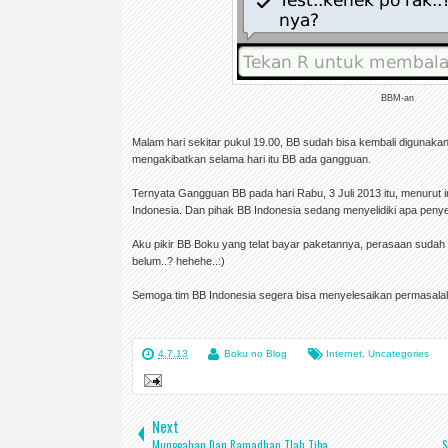
BBM-an
Malam hari sekitar pukul 19.00, BB sudah bisa kembali digunaka
mengakibatkan selama hari itu BB ada gangguan.
Ternyata Gangguan BB pada hari Rabu, 3 Juli 2013 itu, menurut inf
Indonesia. Dan pihak BB Indonesia sedang menyelidiki apa pen
Aku pikir BB Boku yang telat bayar paketannya, perasaan sudah b
belum..? hehehe..:)
Semoga tim BB Indonesia segera bisa menyelesaikan permasalahan
4.7.13
Boku no Blog
Internet
,
Uncategories
Next
Munggahan Dan Ramadhan Tlah Tiba
S