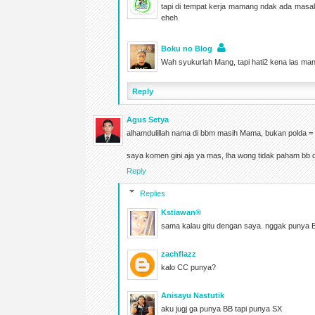
tapi di tempat kerja mamang ndak ada masal
eheh
Boku no Blog
Wah syukurlah Mang, tapi hati2 kena las man
Reply
Agus Setya
alhamdulillah nama di bbm masih Mama, bukan polda = p
saya komen gini aja ya mas, lha wong tidak paham bb 
Reply
Replies
Kstiawan®
sama kalau gitu dengan saya. nggak punya 
zachflazz
kalo CC punya?
Anisayu Nastutik
aku jugj ga punya BB tapi punya SX