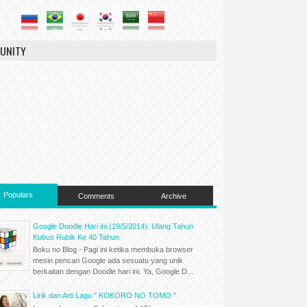
UNITY
Populars
Comments
Archive
Google Doodle Hari ini (19/5/2014): Ulang Tahun
Kubus Rubik Ke 40 Tahun
Boku no Blog - Pagi ini ketika membuka browser
mesin pencari Google ada sesuatu yang unik
berkaitan dengan Doodle hari ini. Ya, Google D...
Lirik dan Arti Lagu " KOKORO NO TOMO "