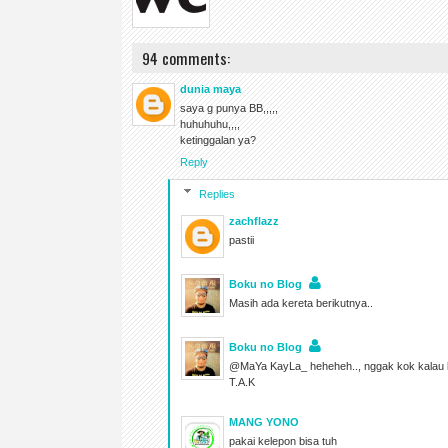
94 comments:
dunia maya
saya g punya BB,,,,,
huhuhuhu,,,,
ketinggalan ya?
Reply
Replies
zachflazz
pastii
Boku no Blog
Masih ada kereta berikutnya..
Boku no Blog
@MaYa KayLa_ heheheh.., nggak kok kalau keti
T.A.K
MANG YONO
pakai kelepon bisa tuh