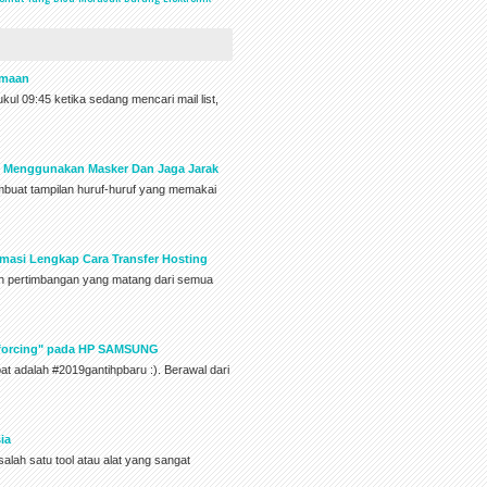
amaan
pukul 09:45 ketika sedang mencari mail list,
k Menggunakan Masker Dan Jaga Jarak
embuat tampilan huruf-huruf yang memakai
ormasi Lengkap Cara Transfer Hosting
an pertimbangan yang matang dari semua
Enforcing" pada HP SAMSUNG
pat adalah #2019gantihpbaru :). Berawal dari
ia
alah satu tool atau alat yang sangat