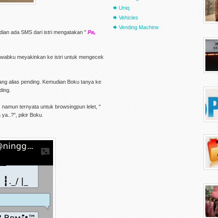
Uniq
Vehicles
Vending Machine
ian ada SMS dari istri mengatakan "
Pa,
awabku meyakinkan ke istri untuk mengecek
lang alias pending. Kemudian Boku tanya ke
ding.
amun ternyata untuk browsingpun lelet, "
a..?", pikir Boku.