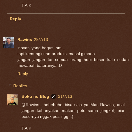
T.A.K
Reply
Rawins
29/7/13
inovasi yang bagus, om...
tapi kemungkinan produksi masal gimana
jangan jangan tar semua orang hobi beser kalo sudah
mewabah baterainya :D
Reply
Replies
Boku no Blog
31/7/13
@Rawins_ hehehehe..bisa saja ya Mas Rawins, asal
jangan kebanyakan makan pete sama jengkol, biar
besernya nggak pesiingg..:)
T.A.K