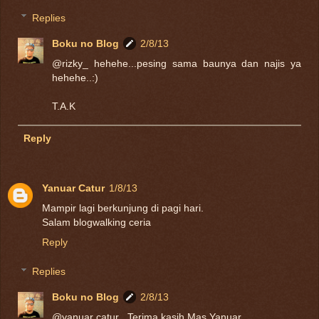
Replies
Boku no Blog
2/8/13
@rizky_ hehehe...pesing sama baunya dan najis ya
hehehe..:)
T.A.K
Reply
Yanuar Catur
1/8/13
Mampir lagi berkunjung di pagi hari.
Salam blogwalking ceria
Reply
Replies
Boku no Blog
2/8/13
@yanuar catur_ Terima kasih Mas Yanuar..