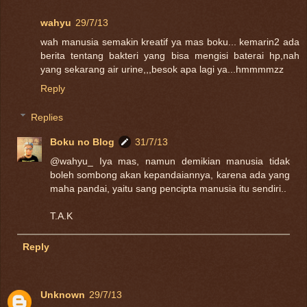
wahyu
29/7/13
wah manusia semakin kreatif ya mas boku... kemarin2 ada
berita tentang bakteri yang bisa mengisi baterai hp,nah
yang sekarang air urine,,,besok apa lagi ya...hmmmmzz
Reply
Replies
Boku no Blog
31/7/13
@wahyu_ Iya mas, namun demikian manusia tidak
boleh sombong akan kepandaiannya, karena ada yang
maha pandai, yaitu sang pencipta manusia itu sendiri..
T.A.K
Reply
Unknown
29/7/13