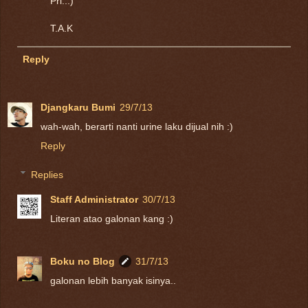
Pri..:)
T.A.K
Reply
Djangkaru Bumi
29/7/13
wah-wah, berarti nanti urine laku dijual nih :)
Reply
Replies
Staff Administrator
30/7/13
Literan atao galonan kang :)
Boku no Blog
31/7/13
galonan lebih banyak isinya..