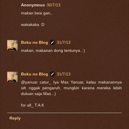
Anonymous
30/7/13
makan besi gan,.
wakakaka :D
Boku no Blog
31/7/13
makan, makanan dong tentunya..:)
Boku no Blog
31/7/13
@yanuar catur_ Iya Mas Yanuar, kalau makanannya
sih nggak pengaruh, mungkin karena mereka lebih
duluan saja Mas..:)
for all_ T.A.K
Reply