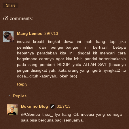
Share
65 comments:
Mang Lembu
29/7/13
inovasi kreatif tingkat dewa ini mah kang....tapi jika
penelitian dan pengembangan ini berhasil, betapa
hebatnya peradaban kita ini, tinggal kit mencari cara
bagaimana caranya agar kita lebih pandai berterimakasih
pada sang pemberi HIDUP...yaitu ALLAH SWT..(bacanya
jangan disingkat yah...kata orang yang ngerti nyingkat2 itu
dosa...gituh katanyah...okeh bro)
Reply
Replies
Boku no Blog
31/7/13
@Cilembu thea_ Iya kang Cil, inovasi yang semoga
saja bisa berguna bagi semuanya.