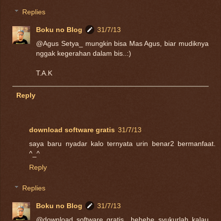
Replies
Boku no Blog
31/7/13
@Agus Setya_ mungkin bisa Mas Agus, biar mudiknya
nggak kegerahan dalam bis..:)
T.A.K
Reply
download software gratis
31/7/13
saya baru nyadar kalo ternyata urin benar2 bermanfaat.
^_^
Reply
Replies
Boku no Blog
31/7/13
@download software gratis_ hehehe..syukurlah kalau