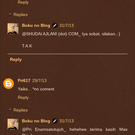
Reply
Replies
Boku no Blog
31/7/13
@SHUDAI AJLANI (dot) COM_ Iya sobat, silakan..:)
T.A.K
Reply
Pri617
29/7/13
Yaiks... *no coment
Reply
Replies
Boku no Blog
31/7/13
@Pri Enamsatutujuh_ hehehee...terima kasih Mas