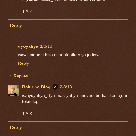
T.A.K
Reply
uyoyahya
1/8/13
waw...air seni bisa dimanfaatkan ya jadinya
Reply
Replies
Boku no Blog
2/8/13
@uyoyahya_ Iya mas yahya, inovasi berkat kemajuan
teknologi.
T.A.K
Reply