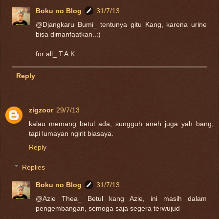
Boku no Blog
31/7/13
@Djangkaru Bumi_ tentunya gitu Kang, karena urine
bisa dimanfaatkan..:)
for all_ T.A.K
Reply
zigzoor
29/7/13
kalau memang betul ada, sungguh aneh juga yah bang,
tapi lumayan ngirit biasaya.
Reply
Replies
Boku no Blog
31/7/13
@Azie Thea_ Betul kang Azie, ini masih dalam
pengembangan, semoga saja segera terwujud