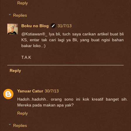
Reply
Replies
Boku no Blog
31/7/13
@Kstiawan®_ Iya bli, tuch saya carikan artikel buat bli
KS, entar tak cari lagi ya Bli, yang buat ngisi bahan
bakar loko..:)
T.A.K
Reply
Yanuar Catur
30/7/13
Hadoh..hadohh.. orang sono ini kok kreatif banget sih.
Mereka pada makan apa yak?
Reply
Replies