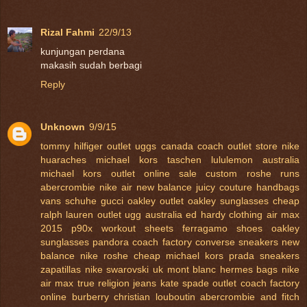
Rizal Fahmi
22/9/13
kunjungan perdana
makasih sudah berbagi
Reply
Unknown
9/9/15
tommy hilfiger outlet
uggs canada
coach outlet store
nike
huaraches
michael kors taschen
lululemon australia
michael kors outlet online sale
custom roshe runs
abercrombie
nike air
new balance
juicy couture handbags
vans schuhe
gucci
oakley outlet
oakley sunglasses cheap
ralph lauren outlet
ugg australia
ed hardy clothing
air max
2015
p90x workout sheets
ferragamo shoes
oakley
sunglasses
pandora
coach factory
converse sneakers
new
balance
nike roshe
cheap michael kors
prada sneakers
zapatillas nike
swarovski uk
mont blanc
hermes bags
nike
air max
true religion jeans
kate spade outlet
coach factory
online
burberry
christian louboutin
abercrombie and fitch